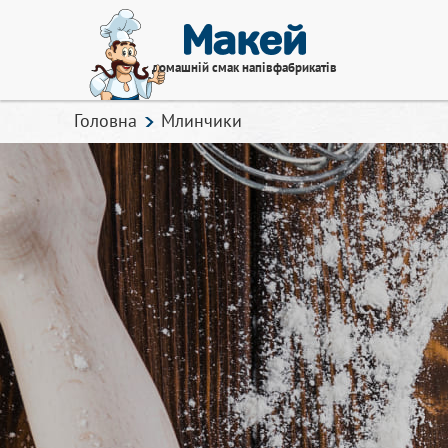
домашній смак напівфабрикатів
Головна
Млинчики