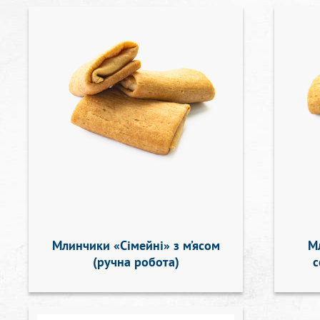
Млинчики «Сімейні» з м’ясом
М
(ручна робота)
с