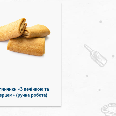
линчики «З печінкою та
ерцем» (ручна робота)