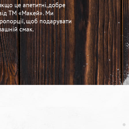
якщо це апетитні, добре
від ТМ «Макей». Ми
пропорції, щоб подарувати
ашній смак.