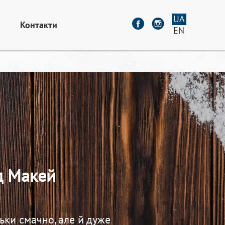
UA
Контакти
EN
д Макей
льки смачно, але й дуже